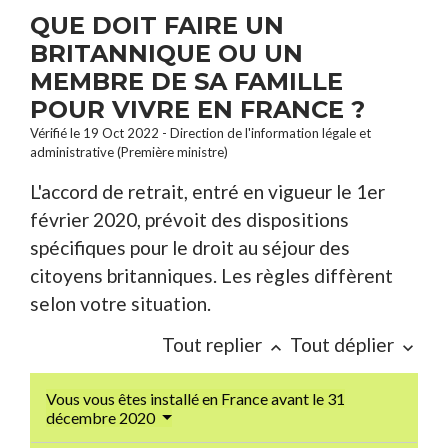
QUE DOIT FAIRE UN
BRITANNIQUE OU UN
MEMBRE DE SA FAMILLE
POUR VIVRE EN FRANCE ?
Vérifié le 19 Oct 2022 - Direction de l'information légale et
administrative (Première ministre)
L'accord de retrait, entré en vigueur le 1
er
février 2020, prévoit des dispositions
spécifiques pour le droit au séjour des
citoyens britanniques. Les règles diffèrent
selon votre situation.
Tout replier
Tout déplier
keyboard_arrow_up
keyboard_arrow_down
Vous vous êtes installé en France avant le 31
décembre 2020