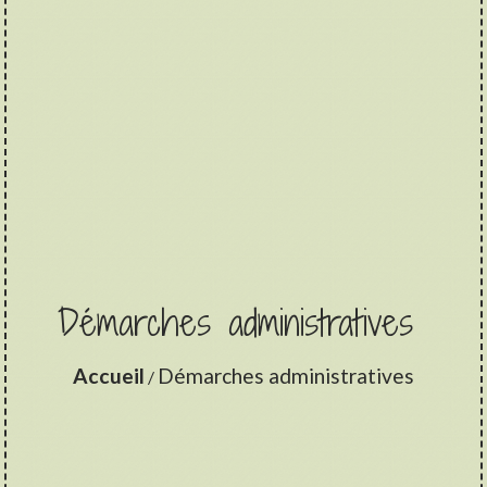
Démarches administratives
Accueil
Démarches administratives
/