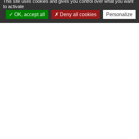
This site uses cookies and gives you control over what you want
to activate
+33 3 87 24 10 37
OK, accept all
Deny all cookies
Personalize
Accueil en mairie :
Lundi de 10h à 12h et de 16h à 19h
Mardi, jeudi et vendredi de 8h à 11h et de 14h à
16h
(fermé le mercredi).
E-mail : mairie.danne-4-vents.57@orange.fr
Liens utiles
Communauté Communes du Pays Phalsbourg
Pôle Déchets du Pays de Sarrebourg
Conseil départemental de la Moselle (57)
Service-public.fr
Conseil régional du Grand Est