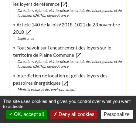
open_in_new
les loyers de référence
Direction régionale et interdépartementale de l'hébergement et du
logement (DRIHL) Ile-de-France
Article 140 de la loi n°2018-1021 du 23 novembre
open_in_new
2018
Legifrance
Tout savoir sur l'encadrement des loyers sur le
open_in_new
territoire de Plaine Commune
Direction régionale et interdépartementale de l'hébergement et du
logement (DRIHL) Ile-de-France
Interdiction de location et gel des loyers des
open_in_new
passoires énergétiques
Ministère chargé de l'environnement
This site uses cookies and gives you control over what you want
Signaler une erreur sur cette page
to activate
OK, accept all
Deny all cookies
Personalize