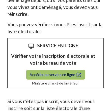
déménagé depuis, ou si vos parents chez qui
vous vivez ont déménagé, vous devez vous
réinscrire.
Vous pouvez vérifier si vous êtes inscrit sur la
liste électorale :
SERVICE EN LIGNE
desktop_mac
Vérifier votre inscription électorale et
votre bureau de vote
open_in_new
Accéder au service en ligne
Ministère chargé de l'intérieur
Si vous n'êtes pas inscrit, vous devez vous
inscrire soit sur la liste électorale d'une