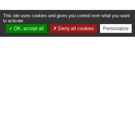
This site uses cookies and gives you control over what you want
to activate
Contacts
OK, accept all
Deny all cookies
Personalize
Commune de Danne-et-Quatre-Vents
2 Rue de l'Église
57370 Danne-et-Quatre-Vents - FRANCE
+33 3 87 24 10 37
Accueil en mairie :
Lundi de 10h à 12h et de 16h à 19h
Mardi, jeudi et vendredi de 8h à 11h et de 14h à
16h
(fermé le mercredi).
E-mail : mairie.danne-4-vents.57@orange.fr