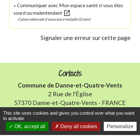
Communiquer avec Mon espace santé si vous êtes
open_in_new
sourd ou malentendant
Caisse nationale d'assurance maladie (Cnam)
Signaler une erreur sur cette page
Contacts
Commune de Danne-et-Quatre-Vents
2 Rue de l'Église
57370 Danne-et-Quatre-Vents - FRANCE
+33 3 87 24 10 37
This site uses cookies and gives you control over what you want
to activate
OK, accept all
Deny all cookies
Personalize
Accueil en mairie :
Lundi de 10h à 12h et de 16h à 19h