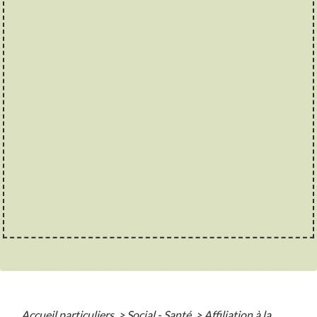
Accueil particuliers
>
Social - Santé
>
Affiliation à la