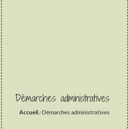
Démarches administratives
Accueil
Démarches administratives
/