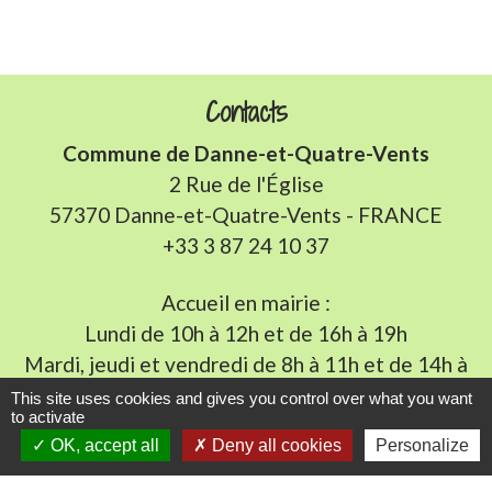
Contacts
Commune de Danne-et-Quatre-Vents
2 Rue de l'Église
57370 Danne-et-Quatre-Vents - FRANCE
+33 3 87 24 10 37
Accueil en mairie :
Lundi de 10h à 12h et de 16h à 19h
Mardi, jeudi et vendredi de 8h à 11h et de 14h à
16h
(fermé le mercredi).
This site uses cookies and gives you control over what you want
to activate
E-mail : mairie.danne-4-vents.57@orange.fr
OK, accept all
Deny all cookies
Personalize