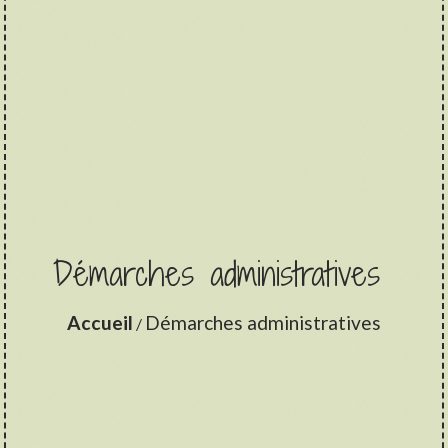
Démarches administratives
Accueil
Démarches administratives
/