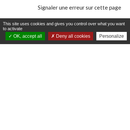
Signaler une erreur sur cette page
This site uses cookies and gives you control over what you want
to activate
OK, accept all
Deny all cookies
Personalize
Contacts
Commune de Danne-et-Quatre-Vents
2 Rue de l'Église
57370 Danne-et-Quatre-Vents - FRANCE
+33 3 87 24 10 37
Accueil en mairie :
Lundi de 10h à 12h et de 16h à 19h
Mardi, jeudi et vendredi de 8h à 11h et de 14h à
16h
(fermé le mercredi).
E-mail : mairie.danne-4-vents.57@orange.fr