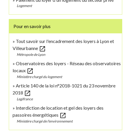
Logement
Pour en savoir plus
Tout savoir sur l'encadrement des loyers à Lyon et
open_in_new
Villeurbanne
Métropole de Lyon
Observatoires des loyers - Réseau des observatoires
open_in_new
locaux
Ministère chargé du logement
Article 140 de la loi n°2018-1021 du 23 novembre
open_in_new
2018
Legifrance
Interdiction de location et gel des loyers des
open_in_new
passoires énergétiques
Ministère chargé de l'environnement