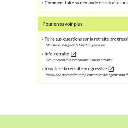
Comment faire sa demande de retraite lorsq
Pour en savoir plus
Foire aux questions sur la retraite progres
Ministère chargé de la fonction publique
open_in_new
Info-retraite
Groupement d'intérêt public "Union retraite"
open_in_new
Ircantec : la retraite progressive
Institution de retraite complémentaire des agents non titu