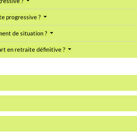
ressive ?
te progressive ?
ment de situation ?
rt en retraite définitive ?