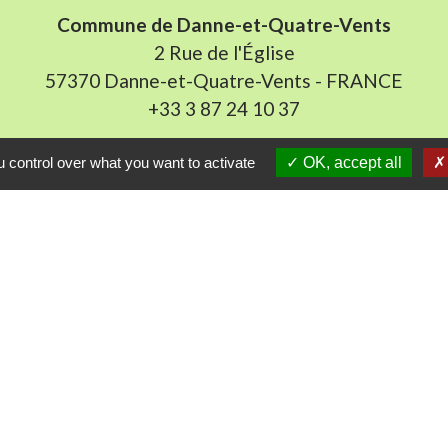
Commune de Danne-et-Quatre-Vents
2 Rue de l'Église
57370 Danne-et-Quatre-Vents - FRANCE
+33 3 87 24 10 37
Accueil en mairie :
 control over what you want to activate
OK, accept all
Lundi de 10h à 12h et de 16h à 19h
udi et vendredi de 8h à 11h et de 14h à 16h
(fermé le 
E-mail : mairie.danne-4-vents.57@orange.fr
iens utiles
munes du Pays Phalsbourg
Pays de Sarrebourg
ental de la Moselle (57)