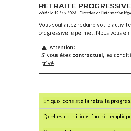
RETRAITE PROGRESSIV
Vérifié le 19 Sep 2023 - Direction de l'information lég
Vous souhaitez réduire votre activité 
progressive le permet. Nous vous en 
Attention :
warning
Si vous êtes
contractuel
, les condi
privé
.
En quoi consiste la retraite progres
Quelles conditions faut-il remplir p