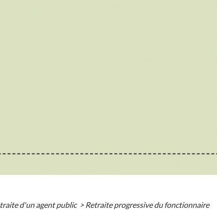
traite d'un agent public
>
Retraite progressive du fonctionnaire