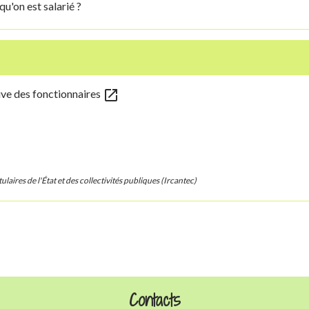
u'on est salarié ?
open_in_new
sive des fonctionnaires
laires de l'État et des collectivités publiques (Ircantec)
Contacts