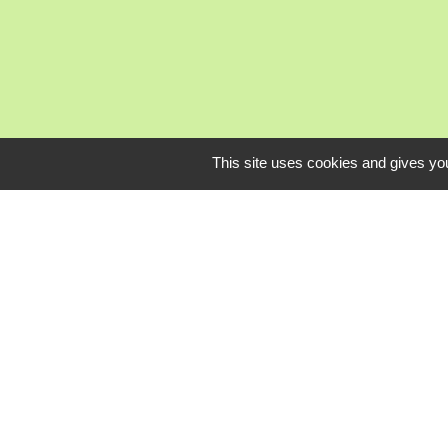
This site uses cookies and gives you
Mardi, je
L
Communauté Com
Pôle Déchets du 
Conseil départem