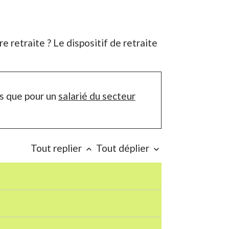
e retraite ? Le dispositif de retraite
es que pour un
salarié du secteur
Tout replier
Tout déplier
keyboard_arrow_up
keyboard_arrow_down