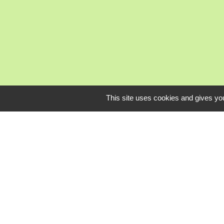
This site uses cookies and gives you
Mardi, je
L
Communauté Com