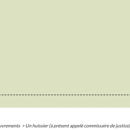
ouvrements
>
Un huissier (à présent appelé commissaire de justice)