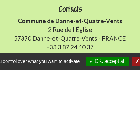
Contacts
Commune de Danne-et-Quatre-Vents
2 Rue de l'Église
57370 Danne-et-Quatre-Vents - FRANCE
+33 3 87 24 10 37
 control over what you want to activate
OK, accept all
Accueil en mairie :
Lundi de 10h à 12h et de 16h à 19h
udi et vendredi de 8h à 11h et de 14h à 16h
(fermé le 
E-mail : mairie.danne-4-vents.57@orange.fr
iens utiles
munes du Pays Phalsbourg