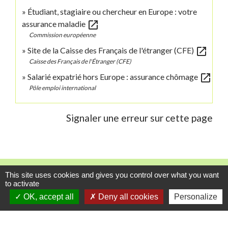
Étudiant, stagiaire ou chercheur en Europe : votre
open_in_new
assurance maladie
Commission européenne
open_in_new
Site de la Caisse des Français de l'étranger (CFE)
Caisse des Français de l'Étranger (CFE)
open_in_new
Salarié expatrié hors Europe : assurance chômage
Pôle emploi international
Signaler une erreur sur cette page
Contacts
This site uses cookies and gives you control over what you want
to activate
Commune de Danne-et-Quatre-Vents
OK, accept all
Deny all cookies
Personalize
2 Rue de l'Église
57370 Danne-et-Quatre-Vents - FRANCE