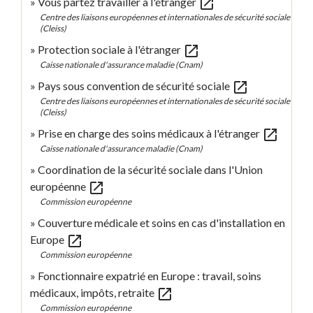
open_in_new
Vous partez travailler à l'étranger
Centre des liaisons européennes et internationales de sécurité sociale
(Cleiss)
open_in_new
Protection sociale à l'étranger
Caisse nationale d'assurance maladie (Cnam)
open_in_new
Pays sous convention de sécurité sociale
Centre des liaisons européennes et internationales de sécurité sociale
(Cleiss)
open_in_new
Prise en charge des soins médicaux à l'étranger
Caisse nationale d'assurance maladie (Cnam)
Coordination de la sécurité sociale dans l'Union
open_in_new
européenne
Commission européenne
Couverture médicale et soins en cas d'installation en
open_in_new
Europe
Commission européenne
Fonctionnaire expatrié en Europe : travail, soins
open_in_new
médicaux, impôts, retraite
Commission européenne