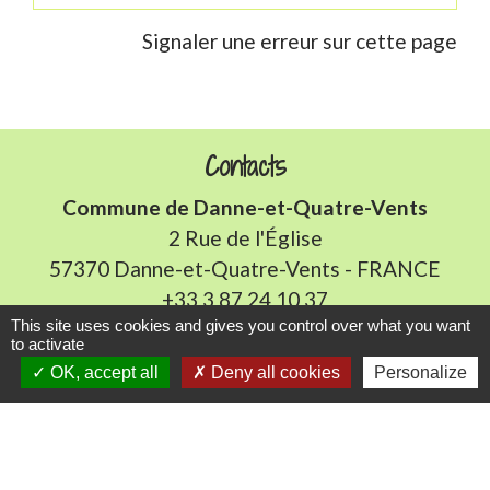
Signaler une erreur sur cette page
Contacts
Commune de Danne-et-Quatre-Vents
2 Rue de l'Église
57370 Danne-et-Quatre-Vents - FRANCE
+33 3 87 24 10 37
This site uses cookies and gives you control over what you want
to activate
Accueil en mairie :
OK, accept all
Deny all cookies
Personalize
Lundi de 10h à 12h et de 16h à 19h
Mardi, jeudi et vendredi de 8h à 11h et de 14h à
16h
(fermé le mercredi).
E-mail : mairie.danne-4-vents.57@orange.fr