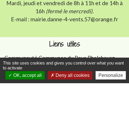
Mardi, jeudi et vendredi de 8h à 11h et de 14h à
16h
(fermé le mercredi).
E-mail : mairie.danne-4-vents.57@orange.fr
Liens utiles
Communauté Communes du Pays Phalsbourg
This site uses cookies and gives you control over what you want
Pôle Déchets du Pays de Sarrebourg
to activate
Conseil départemental de la Moselle (57)
OK, accept all
Deny all cookies
Personalize
Service-public.fr
Conseil régional du Grand Est
Mentions légales
-
Politique de confidentialité
-
Accessibilité
-
Plan du site
-