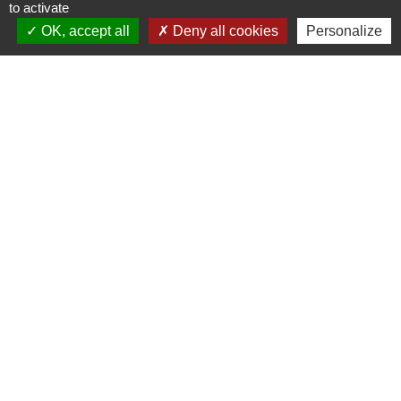
to activate
OK, accept all
Deny all cookies
Personalize
POUR TOUTE EXPLICATION,
CONSULTER LES FICHES
PRATIQUES :
Particuliers
Comment changer ou modifier son régime
matrimonial ?
Signaler une erreur sur cette page
Contacts