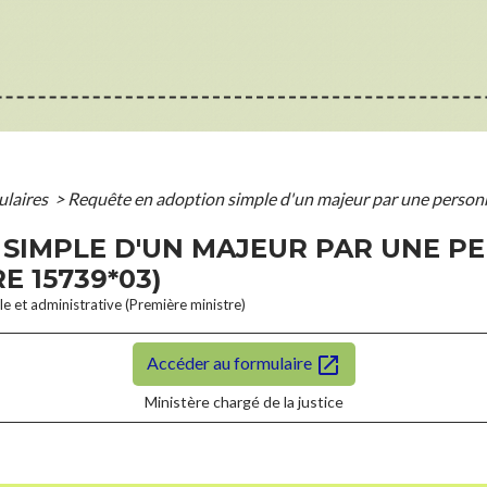
mulaires
>
Requête en adoption simple d'un majeur par une personne
SIMPLE D'UN MAJEUR PAR UNE PE
E 15739*03)
ale et administrative (Première ministre)
open_in_new
Accéder au formulaire
Ministère chargé de la justice