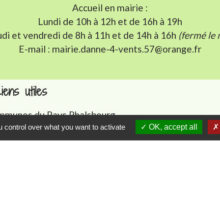
Accueil en mairie :
Lundi de 10h à 12h et de 16h à 19h
udi et vendredi de 8h à 11h et de 14h à 16h
(fermé le 
E-mail : mairie.danne-4-vents.57@orange.fr
iens utiles
munes du Pays Phalsbourg
 control over what you want to activate
OK, accept all
Pays de Sarrebourg
ental de la Moselle (57)
du Grand Est
tique de confidentialité
-
Accessibilité
-
Plan du sit