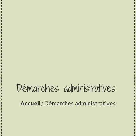
Démarches administratives
Accueil
Démarches administratives
/