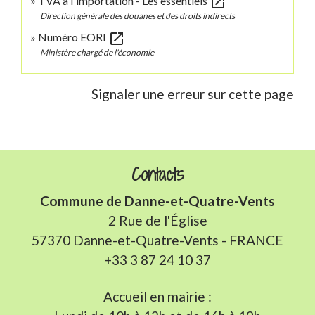
open_in_new
TVA à l'importation - Les essentiels
Direction générale des douanes et des droits indirects
open_in_new
Numéro EORI
Ministère chargé de l'économie
Signaler une erreur sur cette page
Contacts
Commune de Danne-et-Quatre-Vents
2 Rue de l'Église
57370 Danne-et-Quatre-Vents - FRANCE
+33 3 87 24 10 37
Accueil en mairie :