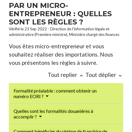
PAR UN MICRO-
ENTREPRENEUR : QUELLES
SONT LES RÈGLES ?
Vérifié le 23 Sep 2022 - Direction de l'information légale et
administrative (Première ministre), Ministère chargé des finances
Vous êtes micro-entrepreneur et vous
souhaitez réaliser des importations. Nous
vous présentons les règles à suivre.
Tout replier
Tout déplier
keyboard_arrow_up
keyboard_arrow_down
Formalité préalable : comment obtenir un
numéro EORI ?
Quelles sont les formalités douanières à
accomplir ?
Comment bénéficier du régime de franchise de