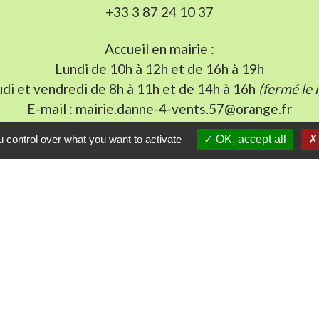
+33 3 87 24 10 37
Accueil en mairie :
Lundi de 10h à 12h et de 16h à 19h
udi et vendredi de 8h à 11h et de 14h à 16h
(fermé le 
E-mail : mairie.danne-4-vents.57@orange.fr
 control over what you want to activate
OK, accept all
iens utiles
munes du Pays Phalsbourg
Pays de Sarrebourg
ental de la Moselle (57)
du Grand Est