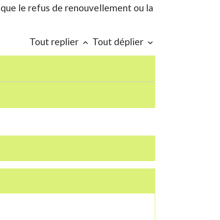
isque le refus de renouvellement ou la
Tout replier
Tout déplier
keyboard_arrow_up
keyboard_arrow_down