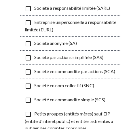
check_box_outline_blank
Société à responsabilité limitée (SARL)
check_box_outline_blank
Entreprise unipersonnelle à responsabilité
limitée (EURL)
check_box_outline_blank
Société anonyme (SA)
check_box_outline_blank
Société par actions simplifiée (SAS)
check_box_outline_blank
Société en commandite par actions (SCA)
check_box_outline_blank
Société en nom collectif (SNC)
check_box_outline_blank
Société en commandite simple (SCS)
check_box_outline_blank
Petits groupes (entités mères) sauf EIP
(entité d'intérêt public) et entités astreintes à
publier des comptes consolidés