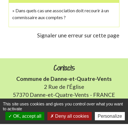
Dans quels cas une association doit recourir à un
commissaire aux comptes ?
Signaler une erreur sur cette page
Contacts
Commune de Danne-et-Quatre-Vents
2 Rue de l'Église
57370 Danne-et-Quatre-Vents - FRANCE
+33 3 87 24 10 37
This site uses cookies and gives you control over what you want
to activate
OK, accept all
Deny all cookies
Personalize
Accueil en mairie :
Lundi de 10h à 12h et de 16h à 19h