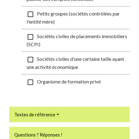
check_box_outline_blank
Petits groupes (sociétés contrôlées par
l'entité mère)
check_box_outline_blank
Sociétés civiles de placements immobiliers
(SCPI)
check_box_outline_blank
Sociétés civiles d'une certaine taille ayant
une activité économique
check_box_outline_blank
Organisme de formation privé
Textes de référence
Questions ? Réponses !