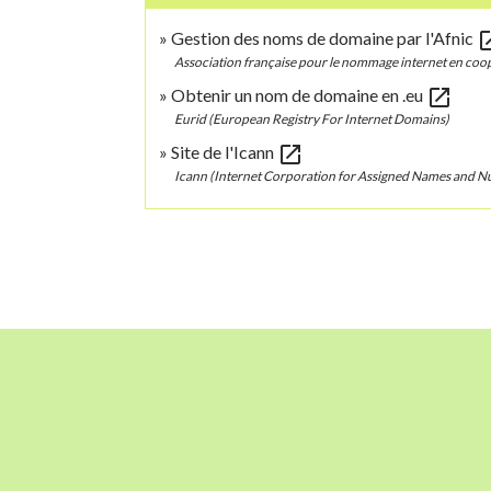
open_
Gestion des noms de domaine par l'Afnic
Association française pour le nommage internet en coop
open_in_new
Obtenir un nom de domaine en .eu
Eurid (European Registry For Internet Domains)
open_in_new
Site de l'Icann
Icann (Internet Corporation for Assigned Names and 