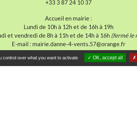
+33 3 87 24 10 37
Accueil en mairie :
Lundi de 10h à 12h et de 16h à 19h
udi et vendredi de 8h à 11h et de 14h à 16h
(fermé le 
E-mail : mairie.danne-4-vents.57@orange.fr
 control over what you want to activate
OK, accept all
iens utiles
munes du Pays Phalsbourg
Pays de Sarrebourg
ental de la Moselle (57)
du Grand Est
-
-