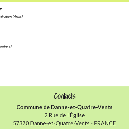
in_new
ération (Afnic)
Numbers)
Contacts
Commune de Danne-et-Quatre-Vents
2 Rue de l'Église
57370 Danne-et-Quatre-Vents - FRANCE