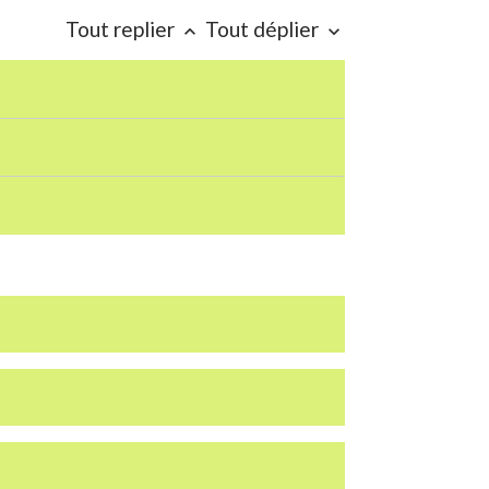
Tout replier
Tout déplier
keyboard_arrow_up
keyboard_arrow_down