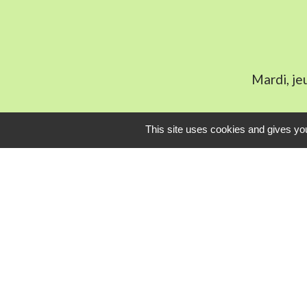
Mardi, je
This site uses cookies and gives you
L
Communauté Com
Pôle Déchets du 
Conseil départem
Service-public.fr
Conseil régional 
-