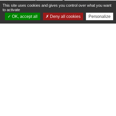
This site uses cookies and gives you control over what you want
to activate
Préparation de repas à domicile y
10 %
OK, accept all
Deny all cookies
Personalize
compris le temps passé aux
courses
Livraison de repas à domicile
10 %
Textes de référence
Questions ? Réponses !
Comment calculer un prix hors taxes à partir d'un prix
toutes taxes comprises ?