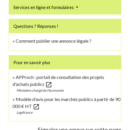
Services en ligne et formulaires
Questions ? Réponses !
Comment publier une annonce légale ?
Pour en savoir plus
APProch : portail de consultation des projets
open_in_new
d'achats publics
Ministère chargé de l'économie
Modèle d'avis pour les marchés publics à partir de 90
open_in_new
000 € HT
Legifrance
Signaler une erreur sur cette page