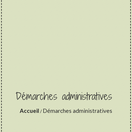
Démarches administratives
Accueil
Démarches administratives
/