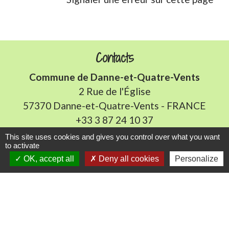
Contacts
Commune de Danne-et-Quatre-Vents
2 Rue de l'Église
57370 Danne-et-Quatre-Vents - FRANCE
+33 3 87 24 10 37
This site uses cookies and gives you control over what you want
Accueil en mairie :
to activate
OK, accept all
Deny all cookies
Personalize
Lundi de 10h à 12h et de 16h à 19h
Mardi, jeudi et vendredi de 8h à 11h et de 14h à
16h
(fermé le mercredi).
E-mail : mairie.danne-4-vents.57@orange.fr