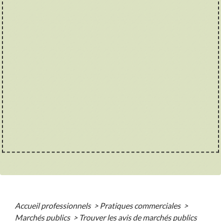
Accueil professionnels
>
Pratiques commerciales
>
Marchés publics
>
Trouver les avis de marchés publics