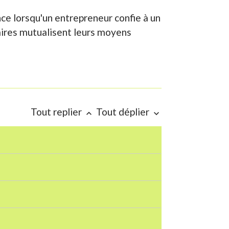
ce lorsqu'un entrepreneur confie à un
taires mutualisent leurs moyens
Tout replier
Tout déplier
keyboard_arrow_up
keyboard_arrow_down