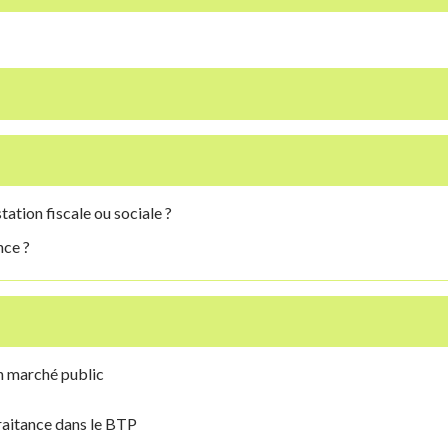
ation fiscale ou sociale ?
nce ?
n marché public
raitance dans le BTP