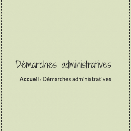
Démarches administratives
Accueil
Démarches administratives
/