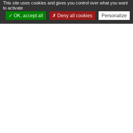
Liens utiles
This site uses cookies and gives you control over what you want
to activate
OK, accept all
Deny all cookies
Personalize
Communauté Communes du Pays Phalsbourg
Pôle Déchets du Pays de Sarrebourg
Conseil départemental de la Moselle (57)
Service-public.fr
Conseil régional du Grand Est
Mentions légales
-
Politique de confidentialité
-
Accessibilité
-
Plan du site
-
Gestion des cookies
Site créé en partenariat avec Réseau des Communes