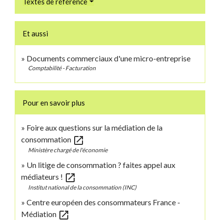
Textes de référence
Et aussi
Documents commerciaux d'une micro-entreprise
Comptabilité - Facturation
Pour en savoir plus
Foire aux questions sur la médiation de la
open_in_new
consommation
Ministère chargé de l'économie
Un litige de consommation ? faites appel aux
open_in_new
médiateurs !
Institut national de la consommation (INC)
Centre européen des consommateurs France -
open_in_new
Médiation