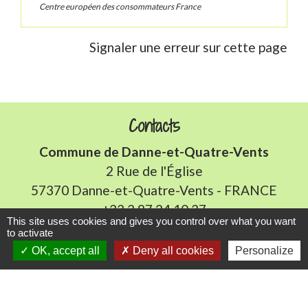
Centre européen des consommateurs France
Signaler une erreur sur cette page
Contacts
Commune de Danne-et-Quatre-Vents
2 Rue de l'Église
57370 Danne-et-Quatre-Vents - FRANCE
+33 3 87 24 10 37
This site uses cookies and gives you control over what you want
to activate
Accueil en mairie :
OK, accept all
Deny all cookies
Personalize
Lundi de 10h à 12h et de 16h à 19h
Mardi, jeudi et vendredi de 8h à 11h et de 14h à
16h
(fermé le mercredi).