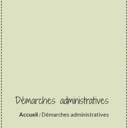
Démarches administratives
Accueil
Démarches administratives
/