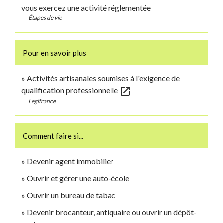
vous exercez une activité réglementée
Étapes de vie
Pour en savoir plus
Activités artisanales soumises à l'exigence de
open_in_new
qualification professionnelle
Legifrance
Comment faire si...
Devenir agent immobilier
Ouvrir et gérer une auto-école
Ouvrir un bureau de tabac
Devenir brocanteur, antiquaire ou ouvrir un dépôt-