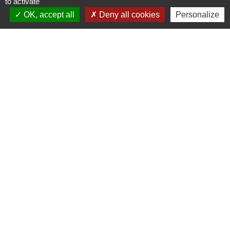
+33 3 87 24 10 37
to activate
OK, accept all
Deny all cookies
Personalize
Accueil en mairie :
Lundi de 10h à 12h et de 16h à 19h
Mardi, jeudi et vendredi de 8h à 11h et de 14h à
16h
(fermé le mercredi).
E-mail : mairie.danne-4-vents.57@orange.fr
Liens utiles
Communauté Communes du Pays Phalsbourg
Pôle Déchets du Pays de Sarrebourg
Conseil départemental de la Moselle (57)
Service-public.fr
Conseil régional du Grand Est