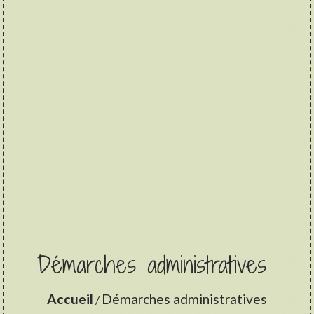
Démarches administratives
Accueil
Démarches administratives
/