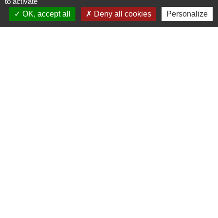
+33 3 87 24 10 37
to activate
OK, accept all
Deny all cookies
Personalize
Accueil en mairie :
Lundi de 10h à 12h et de 16h à 19h
Mardi, jeudi et vendredi de 8h à 11h et de 14h à
16h
(fermé le mercredi).
E-mail : mairie.danne-4-vents.57@orange.fr
Liens utiles
Communauté Communes du Pays Phalsbourg
Pôle Déchets du Pays de Sarrebourg
Conseil départemental de la Moselle (57)
Service-public.fr
Conseil régional du Grand Est