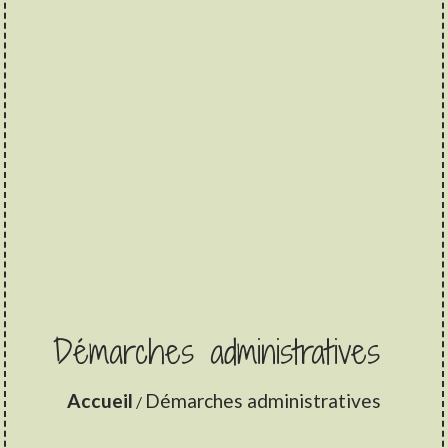
Démarches administratives
Accueil
Démarches administratives
/