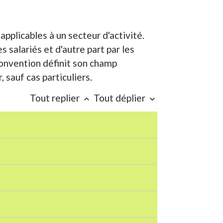
 applicables à un secteur d'activité.
 salariés et d'autre part par les
onvention définit son champ
, sauf cas particuliers.
Tout replier
Tout déplier
keyboard_arrow_up
keyboard_arrow_down