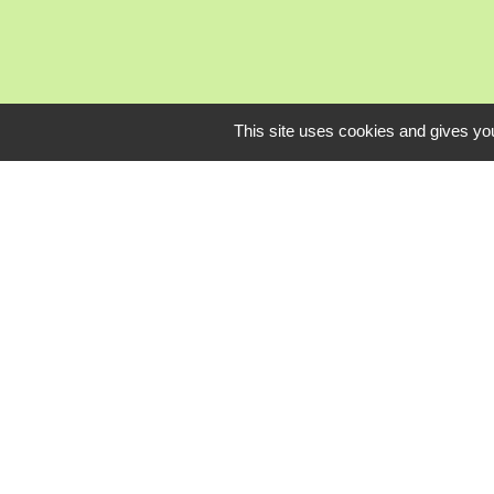
This site uses cookies and gives you
Mardi, je
L
Communauté Com
Pôle Déchets du 
Conseil départem
Service-public.fr
Conseil régional 