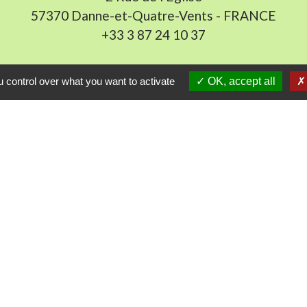
57370 Danne-et-Quatre-Vents - FRANCE
+33 3 87 24 10 37
Accueil en mairie :
 control over what you want to activate
OK, accept all
Lundi de 10h à 12h et de 16h à 19h
udi et vendredi de 8h à 11h et de 14h à 16h
(fermé le 
E-mail : mairie.danne-4-vents.57@orange.fr
iens utiles
munes du Pays Phalsbourg
Pays de Sarrebourg
ental de la Moselle (57)
du Grand Est