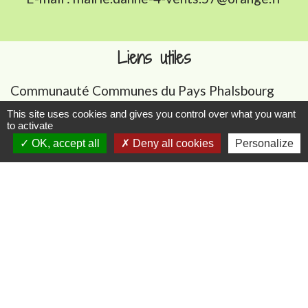
Liens utiles
Communauté Communes du Pays Phalsbourg
Pôle Déchets du Pays de Sarrebourg
This site uses cookies and gives you control over what you want
to activate
Conseil départemental de la Moselle (57)
OK, accept all
Deny all cookies
Personalize
Service-public.fr
Conseil régional du Grand Est
Mentions légales
-
Politique de confidentialité
-
Accessibilité
-
Plan du site
-
Gestion des cookies