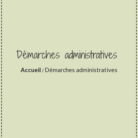
Démarches administratives
Accueil
Démarches administratives
/