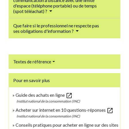
communication à distance avec une limite
d'espace (téléphone portable) ou de temps
(spot téléachat) ?
Que faire si le professionnel ne respecte pas
ses obligations d'information ?
Textes de référence
Pour en savoir plus
open_in_new
Guide des achats en ligne
Institut national de la consommation (INC)
open_in_new
Acheter sur internet en 10 questions-réponses
Institut national de la consommation (INC)
Conseils pratiques pour acheter en ligne sur des sites