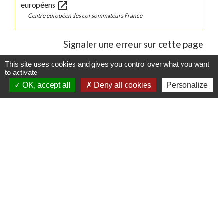
open_in_new
européens
Centre européen des consommateurs France
Signaler une erreur sur cette page
This site uses cookies and gives you control over what you want
to activate
OK, accept all
Deny all cookies
Personalize
Contacts
Commune de Danne-et-Quatre-Vents
2 Rue de l'Église
57370 Danne-et-Quatre-Vents - FRANCE
+33 3 87 24 10 37
Accueil en mairie :
Lundi de 10h à 12h et de 16h à 19h
Mardi, jeudi et vendredi de 8h à 11h et de 14h à