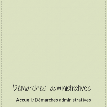
Démarches administratives
Accueil
Démarches administratives
/