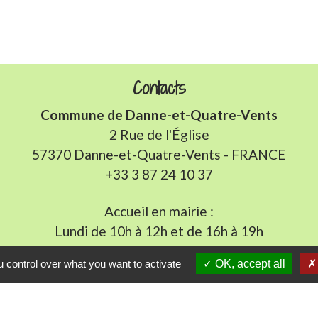
Contacts
Commune de Danne-et-Quatre-Vents
2 Rue de l'Église
57370 Danne-et-Quatre-Vents - FRANCE
+33 3 87 24 10 37
Accueil en mairie :
Lundi de 10h à 12h et de 16h à 19h
udi et vendredi de 8h à 11h et de 14h à 16h
(fermé le 
 control over what you want to activate
OK, accept all
E-mail : mairie.danne-4-vents.57@orange.fr