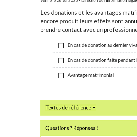
Vérifié le 28 Jul 2023 - Direction de l'information léga
Les donations et les
avantages matr
encore produit leurs effets sont annul
prendre contact avec un professionnel 
check_box_outline_blank
En cas de donation au dernier viv
check_box_outline_blank
En cas de donation faite pendant 
check_box_outline_blank
Avantage matrimonial
Textes de référence
Questions ? Réponses !