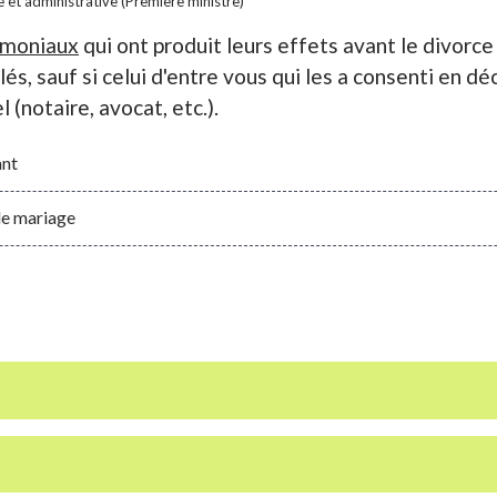
le et administrative (Première ministre)
imoniaux
qui ont produit leurs effets avant le divorce
és, sauf si celui d'entre vous qui les a consenti en dé
(notaire, avocat, etc.).
ant
le mariage