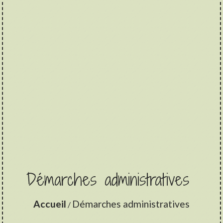
Démarches administratives
Accueil
Démarches administratives
/