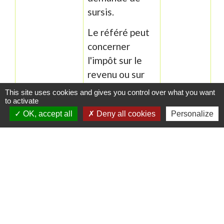
sursis.
Le référé peut
concerner
l'impôt sur le
revenu ou sur
les sociétés, la
This site uses cookies and gives you control over what you want
TVA, etc.
to activate
OK, accept all
Deny all cookies
Personalize
Dans tous les cas,
vous pouvez déposer la
requête
au greffe de la juridiction
compétente.
La juridiction compétente pour examiner la
requête en référé est la juridiction déjà saisie
de l'affaire ou la juridiction compétente pour