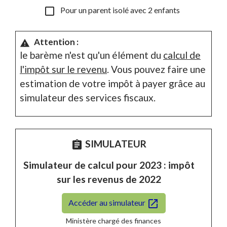
check_box_outline_blank
Pour un parent isolé avec 2 enfants
Attention :
warning
le barème n'est qu'un élément du
calcul de
l'impôt sur le revenu
. Vous pouvez faire une
estimation de votre impôt à payer grâce au
simulateur des services fiscaux.
SIMULATEUR
assignment
Simulateur de calcul pour 2023 : impôt
sur les revenus de 2022
open_in_new
Accéder au simulateur
Ministère chargé des finances