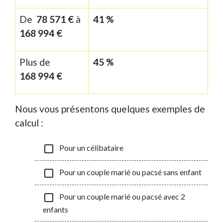
De
78 571 €
à
41 %
168 994 €
Plus de
45 %
168 994 €
Nous vous présentons quelques exemples de
calcul :
check_box_outline_blank
Pour un célibataire
check_box_outline_blank
Pour un couple marié ou pacsé sans enfant
check_box_outline_blank
Pour un couple marié ou pacsé avec 2
enfants