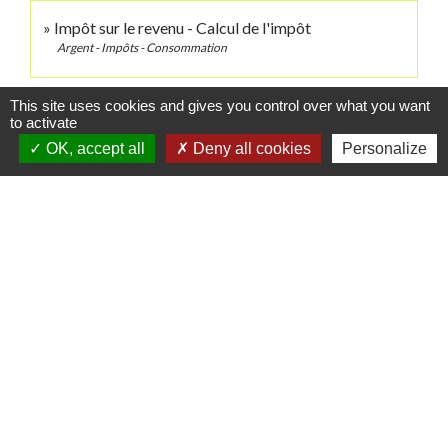
Impôt sur le revenu - Calcul de l'impôt
Argent - Impôts - Consommation
This site uses cookies and gives you control over what you want
Pour en savoir plus
to activate
OK, accept all
Deny all cookies
Personalize
open_in_new
Site des impôts
Ministère chargé des finances
Brochure pratique 2023 - Déclaration des revenus de
open_in_new
2022
Ministère chargé des finances
Signaler une erreur sur cette page
Contacts