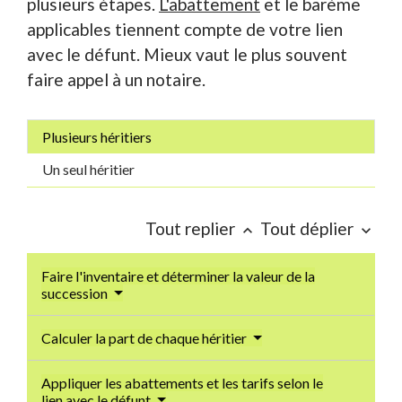
plusieurs étapes.
L'abattement
et le barème
applicables tiennent compte de votre lien
avec le défunt. Mieux vaut le plus souvent
faire appel à un notaire.
Plusieurs héritiers
Un seul héritier
Tout replier
Tout déplier
keyboard_arrow_up
keyboard_arrow_down
Faire l'inventaire et déterminer la valeur de la
succession
Calculer la part de chaque héritier
Appliquer les abattements et les tarifs selon le
lien avec le défunt