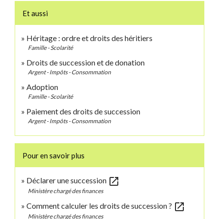
Et aussi
Héritage : ordre et droits des héritiers
Famille - Scolarité
Droits de succession et de donation
Argent - Impôts - Consommation
Adoption
Famille - Scolarité
Paiement des droits de succession
Argent - Impôts - Consommation
Pour en savoir plus
open_in_new
Déclarer une succession
Ministère chargé des finances
open_in_new
Comment calculer les droits de succession ?
Ministère chargé des finances