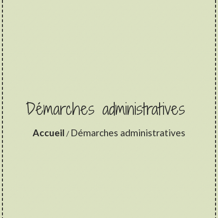
Démarches administratives
Accueil
Démarches administratives
/