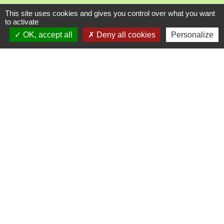
This site uses cookies and gives you control over what you want
Liens utiles
to activate
OK, accept all
Deny all cookies
Personalize
Communauté Communes du Pays Phalsbourg
Pôle Déchets du Pays de Sarrebourg
Conseil départemental de la Moselle (57)
Service-public.fr
Conseil régional du Grand Est
Mentions légales
-
Politique de confidentialité
-
Accessibilité
-
Plan du site
-
Gestion des cookies
Site créé en partenariat avec Réseau des Communes