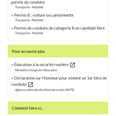
permis de conduire
Transports - Mobilité
Permis B : voiture ou camionnette
Transports - Mobilité
Permis de conduire de catégorie B en candidat libre
Transports - Mobilité
Pour en savoir plus
open_in_new
Éducation à la sécurité routière
Ministère chargé de l'éducation
Déclaration sur l'honneur pour obtenir un 1er titre de
open_in_new
conduite
Agence nationale des titres sécurisés (ANTS)
Comment faire si...