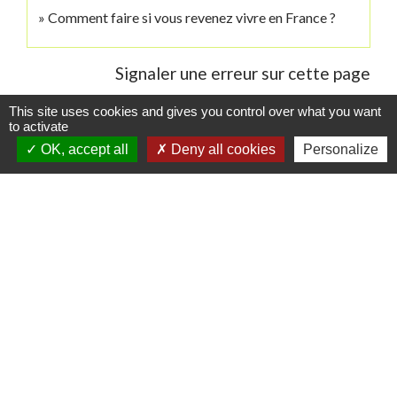
Comment faire si vous revenez vivre en France ?
Signaler une erreur sur cette page
This site uses cookies and gives you control over what you want
to activate
OK, accept all
Deny all cookies
Personalize
Contacts
Commune de Danne-et-Quatre-Vents
2 Rue de l'Église
57370 Danne-et-Quatre-Vents - FRANCE
+33 3 87 24 10 37
Accueil en mairie :
Lundi de 10h à 12h et de 16h à 19h
Mardi, jeudi et vendredi de 8h à 11h et de 14h à