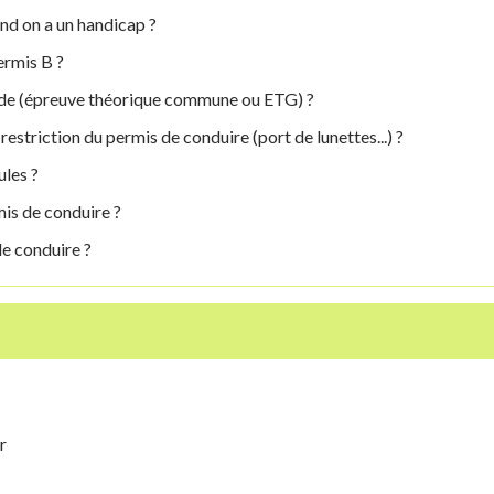
d on a un handicap ?
ermis B ?
ode (épreuve théorique commune ou ETG) ?
estriction du permis de conduire (port de lunettes...) ?
ules ?
is de conduire ?
de conduire ?
r