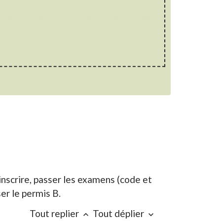
nscrire, passer les examens (code et
er le permis B.
Tout replier
Tout déplier
keyboard_arrow_up
keyboard_arrow_down