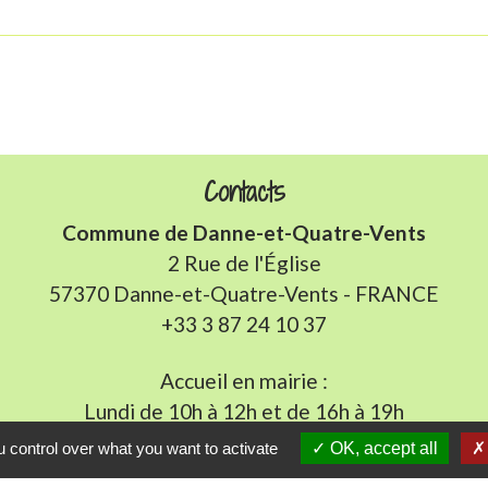
Contacts
Commune de Danne-et-Quatre-Vents
2 Rue de l'Église
57370 Danne-et-Quatre-Vents - FRANCE
+33 3 87 24 10 37
Accueil en mairie :
Lundi de 10h à 12h et de 16h à 19h
udi et vendredi de 8h à 11h et de 14h à 16h
(fermé le 
 control over what you want to activate
OK, accept all
E-mail : mairie.danne-4-vents.57@orange.fr