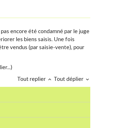
a pas encore été condamné par le juge
orer les biens saisis. Une fois
être vendus (par saisie-vente), pour
er...)
Tout replier
Tout déplier
keyboard_arrow_up
keyboard_arrow_down