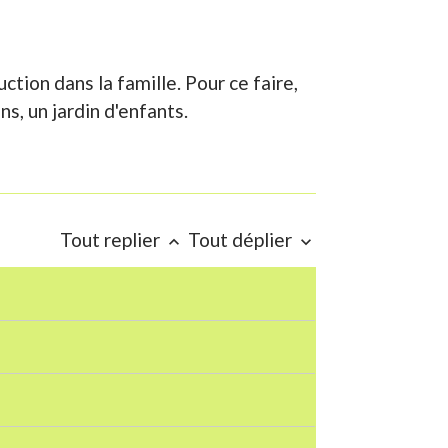
ction dans la famille. Pour ce faire,
s, un jardin d'enfants.
Tout replier
Tout déplier
keyboard_arrow_up
keyboard_arrow_down