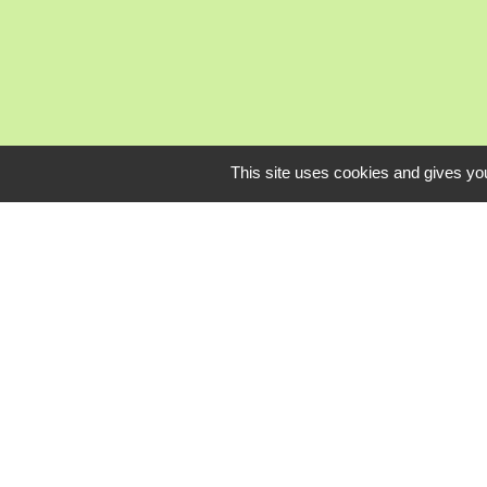
This site uses cookies and gives you
Mardi, je
L
Communauté Com
Pôle Déchets du 
Conseil départem