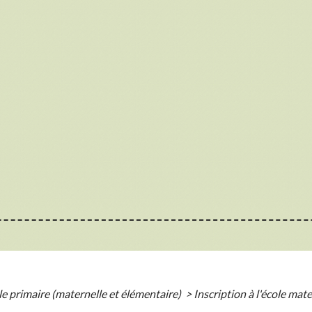
le primaire (maternelle et élémentaire)
>
Inscription à l'école mate