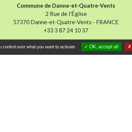
Commune de Danne-et-Quatre-Vents
2 Rue de l'Église
57370 Danne-et-Quatre-Vents - FRANCE
+33 3 87 24 10 37
Accueil en mairie :
 control over what you want to activate
OK, accept all
Lundi de 10h à 12h et de 16h à 19h
udi et vendredi de 8h à 11h et de 14h à 16h
(fermé le 
E-mail : mairie.danne-4-vents.57@orange.fr
iens utiles
munes du Pays Phalsbourg
Pays de Sarrebourg
ental de la Moselle (57)