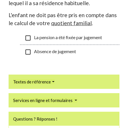
lequel il a sa résidence habituelle.
L'enfant ne doit pas être pris en compte dans
le calcul de votre
quotient familial
.
check_box_outline_blank
La pension a été fixée par jugement
check_box_outline_blank
Absence de jugement
Textes de référence
Services en ligne et formulaires
Questions ? Réponses !