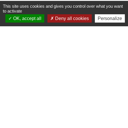
This site uses cookies and gives you control over what you want
to activate
Contacts
OK, accept all
Deny all cookies
Personalize
Commune de Danne-et-Quatre-Vents
2 Rue de l'Église
57370 Danne-et-Quatre-Vents - FRANCE
+33 3 87 24 10 37
Accueil en mairie :
Lundi de 10h à 12h et de 16h à 19h
Mardi, jeudi et vendredi de 8h à 11h et de 14h à
16h
(fermé le mercredi).
E-mail : mairie.danne-4-vents.57@orange.fr
Liens utiles