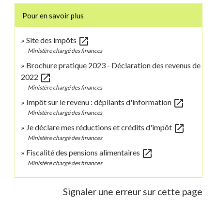
Pour en savoir plus
open_in_new
Site des impôts
Ministère chargé des finances
Brochure pratique 2023 - Déclaration des revenus de
open_in_new
2022
Ministère chargé des finances
open_in_new
Impôt sur le revenu : dépliants d'information
Ministère chargé des finances
open_in_new
Je déclare mes réductions et crédits d'impôt
Ministère chargé des finances
open_in_new
Fiscalité des pensions alimentaires
Ministère chargé des finances
Signaler une erreur sur cette page