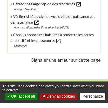
open_in_new
Parafe : passage rapide des frontières
Aéroports de Paris
Vérifier si l'état civil de votre ville de naissance est
open_in_new
dématérialisé
Agence nationale des titres sécurisés (ANTS)
Consuls honoraires habilités à remettre les cartes
open_in_new
d'identité et les passeports
Legifrance
Signaler une erreur sur cette page
Contacts
This site uses cookies and gives you control over what you want
to activate
Commune de Danne-et-Quatre-Vents
OK, accept all
Deny all cookies
Personalize
2 Rue de l'Église