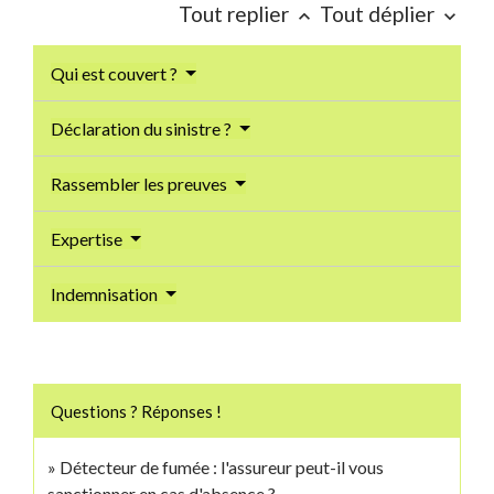
Tout replier
Tout déplier
keyboard_arrow_up
keyboard_arrow_down
Qui est couvert ?
Déclaration du sinistre ?
Rassembler les preuves
Expertise
Indemnisation
Questions ? Réponses !
Détecteur de fumée : l'assureur peut-il vous
sanctionner en cas d'absence ?