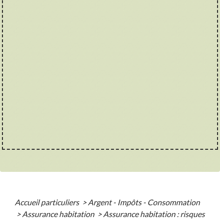
Accueil particuliers
>
Argent - Impôts - Consommation
>
Assurance habitation
>
Assurance habitation : risques