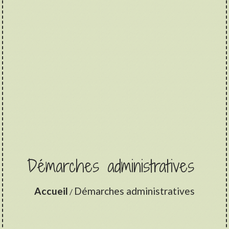
Démarches administratives
Accueil
Démarches administratives
/