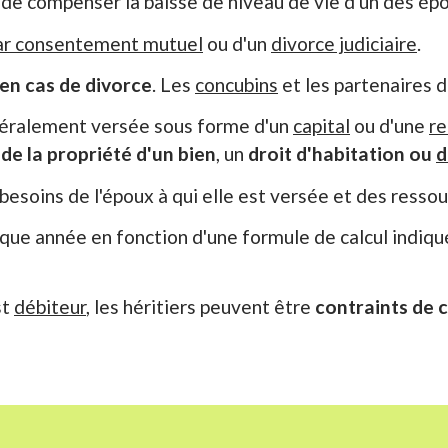
e compenser la baisse de niveau de vie d'un des épo
ar consentement mutuel
ou d'un
divorce judiciaire
.
en cas de divorce
. Les
concubins
et les partenaires 
néralement versée sous forme d'un
capital
ou d'une
re
 de la propriété d'un bien
, un
droit d'habitation ou
d
esoins de l'époux à qui elle est versée et des ressour
que année en fonction d'une formule de calcul indiqué
st
débiteur
, les héritiers peuvent être
contraints de 