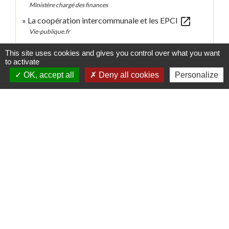
Ministère chargé des finances
open_in_new
La coopération intercommunale et les EPCI
Vie-publique.fr
open_in_new
Principes de la fiscalité locale
This site uses cookies and gives you control over what you want
Direction de l'information légale et administrative (Dila) - Première
to activate
ministre
OK, accept all
Deny all cookies
Personalize
Signaler une erreur sur cette page
Contacts
Commune de Danne-et-Quatre-Vents
2 Rue de l'Église
57370 Danne-et-Quatre-Vents - FRANCE
+33 3 87 24 10 37