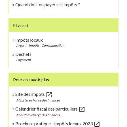
Quand doit-on payer ses impôts ?
Et aussi
Impôts locaux
Argent - Impôts - Consommation
Déchets
Logement
Pour en savoir plus
open_in_new
Site des impôts
Ministère chargé des finances
open_in_new
Calendrier fiscal des particuliers
Ministère chargé des finances
open_in_new
Brochure pratique - Impôts locaux 2023