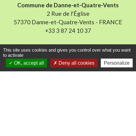
Commune de Danne-et-Quatre-Vents
2 Rue de l'Église
57370 Danne-et-Quatre-Vents - FRANCE
+33 3 87 24 10 37
Accueil en mairie :
This site uses cookies and gives you control over what you want
Lundi de 10h à 12h et de 16h à 19h
to activate
Mardi, jeudi et vendredi de 8h à 11h et de 14h à
OK, accept all
Deny all cookies
Personalize
16h
(fermé le mercredi).
E-mail : mairie.danne-4-vents.57@orange.fr
Liens utiles
Communauté Communes du Pays Phalsbourg
Pôle Déchets du Pays de Sarrebourg