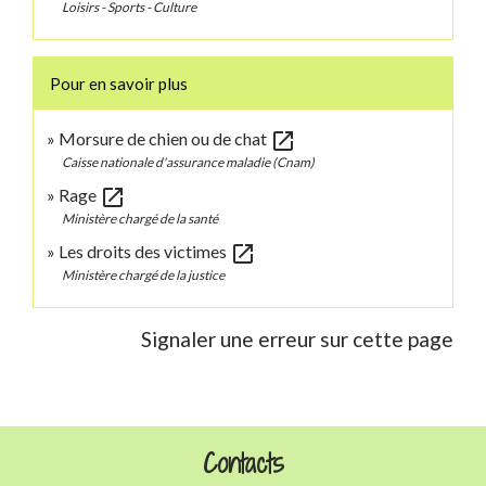
Loisirs - Sports - Culture
Pour en savoir plus
open_in_new
Morsure de chien ou de chat
Caisse nationale d'assurance maladie (Cnam)
open_in_new
Rage
Ministère chargé de la santé
open_in_new
Les droits des victimes
Ministère chargé de la justice
Signaler une erreur sur cette page
Contacts