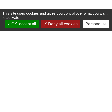
This site uses cookies and gives you control over what you want
to activate
Contacts
OK, accept all
Deny all cookies
Personalize
Commune de Danne-et-Quatre-Vents
2 Rue de l'Église
57370 Danne-et-Quatre-Vents - FRANCE
+33 3 87 24 10 37
Accueil en mairie :
Lundi de 10h à 12h et de 16h à 19h
Mardi, jeudi et vendredi de 8h à 11h et de 14h à
16h
(fermé le mercredi).
E-mail : mairie.danne-4-vents.57@orange.fr