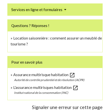
Services en ligne et formulaires
Questions ? Réponses !
Location saisonnière : comment assurer un meublé de
tourisme ?
Pour en savoir plus
open_in_new
Assurance multirisque habitation
Autorité de contrôle prudentiel et de résolution (ACPR)
open_in_new
L'assurance multirisques habitation
Institut national de la consommation (INC)
Signaler une erreur sur cette page