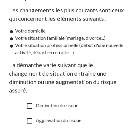
Les changements les plus courants sont ceux
qui concernent les éléments suivants :
Votre domicile
Votre situation familiale (mariage, divorce...),
Votre situation professionnelle (début d'une nouvelle
activité, départ en retraite ...)
La démarche varie suivant que le
changement de situation entraîne une
diminution ou une augmentation du risque
assuré.
check_box_outline_blank
Diminution du risque
check_box_outline_blank
Aggravation du risque