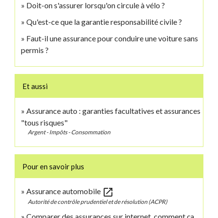
Doit-on s'assurer lorsqu'on circule à vélo ?
Qu'est-ce que la garantie responsabilité civile ?
Faut-il une assurance pour conduire une voiture sans
permis ?
Et aussi
Assurance auto : garanties facultatives et assurances
"tous risques"
Argent - Impôts - Consommation
Pour en savoir plus
open_in_new
Assurance automobile
Autorité de contrôle prudentiel et de résolution (ACPR)
Comparer des assurances sur internet, comment ça