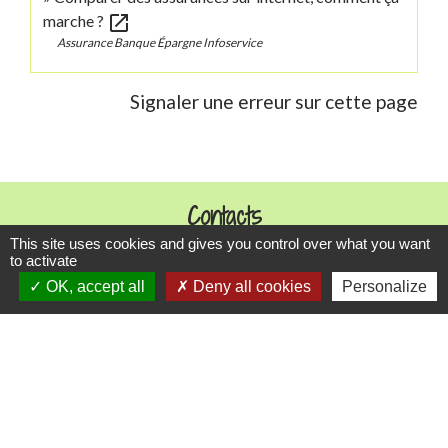
open_in_new
marche ?
Assurance Banque Épargne Infoservice
Signaler une erreur sur cette page
Contacts
This site uses cookies and gives you control over what you want
Commune de Danne-et-Quatre-Vents
to activate
2 Rue de l'Église
OK, accept all
Deny all cookies
Personalize
57370 Danne-et-Quatre-Vents - FRANCE
+33 3 87 24 10 37
Accueil en mairie :
Lundi de 10h à 12h et de 16h à 19h
Mardi, jeudi et vendredi de 8h à 11h et de 14h à