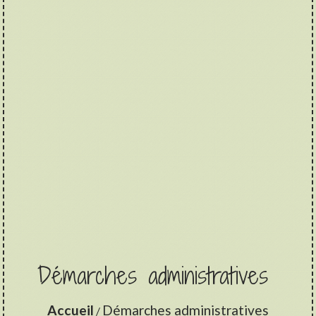
Démarches administratives
Accueil
Démarches administratives
/