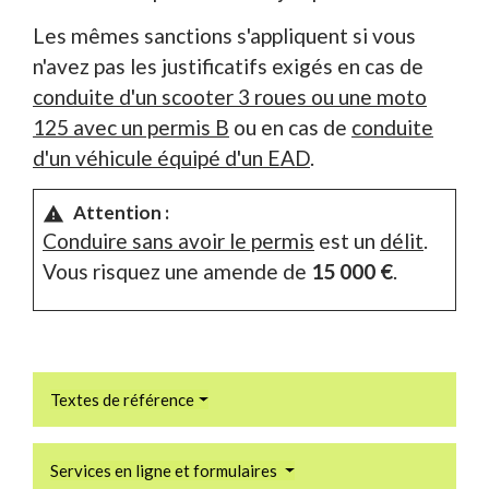
Les mêmes sanctions s'appliquent si vous
n'avez pas les justificatifs exigés en cas de
conduite d'un scooter 3 roues ou une moto
125 avec un permis B
ou en cas de
conduite
d'un véhicule équipé d'un EAD
.
Attention :
warning
Conduire sans avoir le permis
est un
délit
.
Vous risquez une amende de
15 000 €
.
Textes de référence
Services en ligne et formulaires