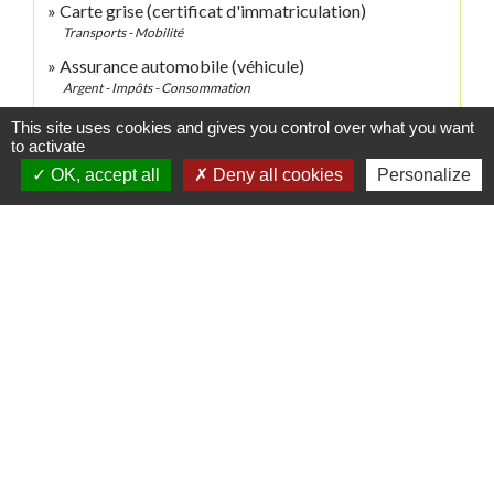
Carte grise (certificat d'immatriculation)
Transports - Mobilité
Assurance automobile (véhicule)
Argent - Impôts - Consommation
Permis de conduire
This site uses cookies and gives you control over what you want
Transports - Mobilité
to activate
OK, accept all
Deny all cookies
Personalize
Infractions routières
Transports - Mobilité
Contrôle technique
Transports - Mobilité
Équipements obligatoires en voiture : gilet de
sécurité, triangle...
Transports - Mobilité
Attestation et certificat d'assurance
Argent - Impôts - Consommation
Pour en savoir plus