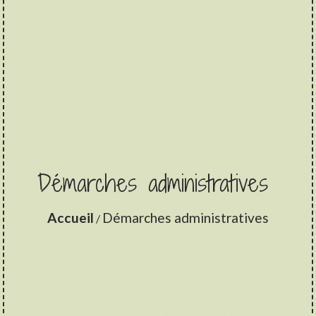
Démarches administratives
Accueil
Démarches administratives
/