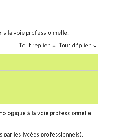
rs la voie professionnelle.
Tout replier
Tout déplier
keyboard_arrow_up
keyboard_arrow_down
hnologique à la voie professionnelle
s par les lycées professionnels).