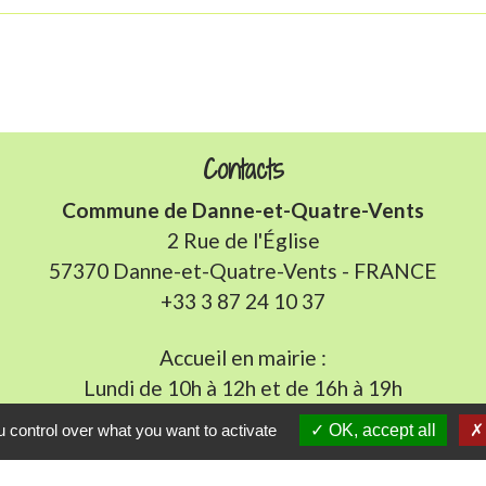
Contacts
Commune de Danne-et-Quatre-Vents
2 Rue de l'Église
57370 Danne-et-Quatre-Vents - FRANCE
+33 3 87 24 10 37
Accueil en mairie :
Lundi de 10h à 12h et de 16h à 19h
udi et vendredi de 8h à 11h et de 14h à 16h
(fermé le 
 control over what you want to activate
OK, accept all
E-mail : mairie.danne-4-vents.57@orange.fr